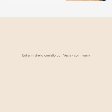
3
livelli
di
accesso
alla
community
Vecta
Entra in stretto contatto con Vecta - community