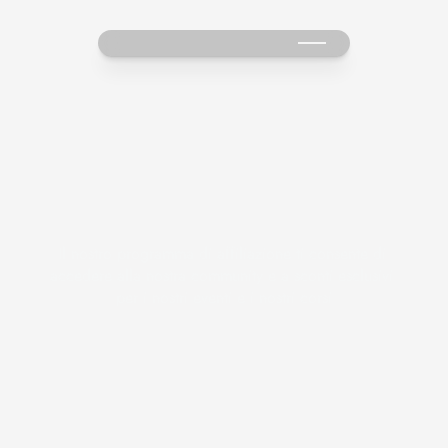
E
n
t
r
a
n
e
l
m
o
n
d
o
V
e
c
t
a
Il nostro programma di affiliazione ti consente di 
accedere alla nostra community e a sconti esclusivi 
per i nostri eventi e i nostri corsi