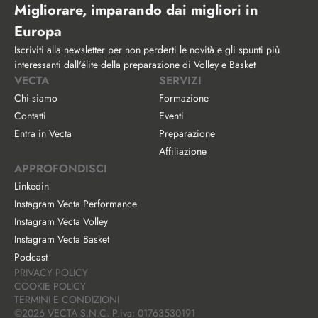
Migliorare, imparando dai migliori in 
Europa
Iscriviti alla newsletter per non perderti le novità e gli spunti più 
interessanti dall'élite della preparazione di Volley e Basket
VECTA
SERVIZI
Chi siamo
Formazione
Contatti
Eventi
Entra in Vecta
Preparazione
Affiliazione
APPROFONDISCI
Linkedin
Instagram Vecta Performance
Instagram Vecta Volley
Instagram Vecta Basket
Podcast
PRIVACY POLICY
COOKIE POLICY
TERMINI E CONDIZIONI
©2026 VECTA S.N.C. P.iva: 01763530191