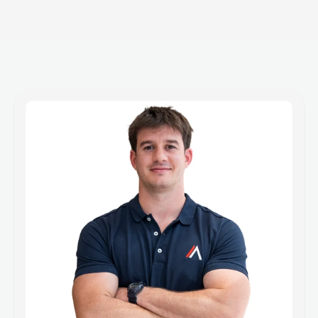
I
n
o
s
t
r
i
F
o
u
n
d
e
r