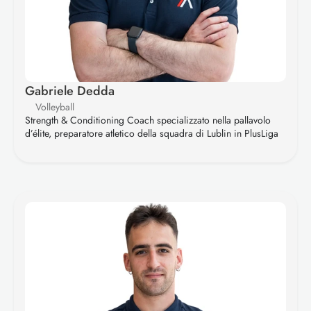
Gabriele Dedda
Volleyball
Strength & Conditioning Coach specializzato nella pallavolo 
d’élite, preparatore atletico della squadra di Lublin in PlusLiga
I
l
t
e
a
m
V
e
c
t
a