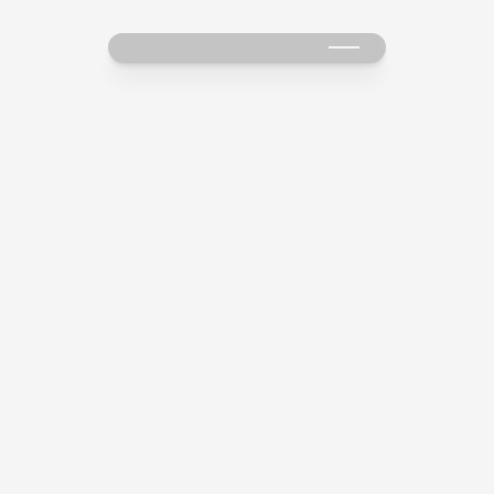
I
l
n
o
s
t
r
o
t
e
a
m
Preparatori in campo italiano ed europeo, esperienza 
internazionale da mettere a disposizione della tua 
crescita come preparatore, giocatore o società 
sportiva