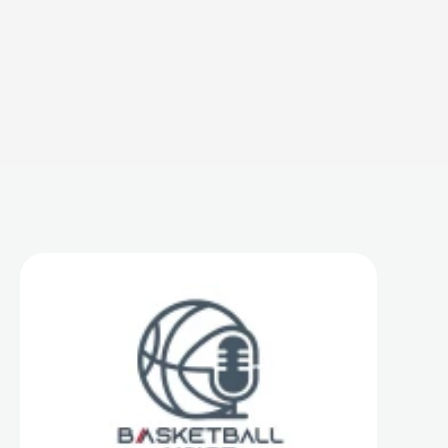
A
l
t
r
e
p
u
n
t
a
t
e
d
e
l
p
o
d
c
a
s
t