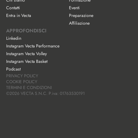
Chi siamo
Formazione
Contatti
Eventi
Entra in Vecta
Preparazione
Affiliazione
APPROFONDISCI
Linkedin
Instagram Vecta Performance
Instagram Vecta Volley
Instagram Vecta Basket
Podcast
PRIVACY POLICY
COOKIE POLICY
TERMINI E CONDIZIONI
©2026 VECTA S.N.C. P.iva: 01763530191