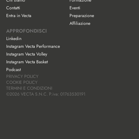
Chi siamo
Formazione
Contatti
Eventi
Entra in Vecta
Preparazione
Affiliazione
APPROFONDISCI
Linkedin
Instagram Vecta Performance
Instagram Vecta Volley
Instagram Vecta Basket
Podcast
PRIVACY POLICY
COOKIE POLICY
TERMINI E CONDIZIONI
©2026 VECTA S.N.C. P.iva: 01763530191