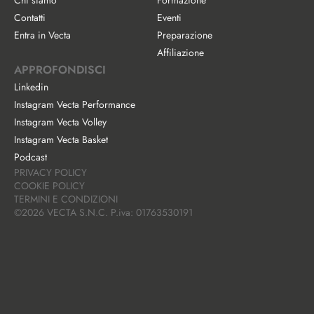
Chi siamo
Formazione
Contatti
Eventi
Entra in Vecta
Preparazione
Affiliazione
APPROFONDISCI
Linkedin
Instagram Vecta Performance
Instagram Vecta Volley
Instagram Vecta Basket
Podcast
PRIVACY POLICY
COOKIE POLICY
TERMINI E CONDIZIONI
©2026 VECTA S.N.C. P.iva: 01763530191