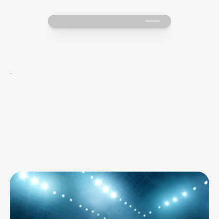
·
M
o
r
e
B
l
o
g
s
f
o
r
Y
o
u