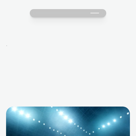
·
M
o
r
e
B
l
o
g
s
f
o
r
Y
o
u