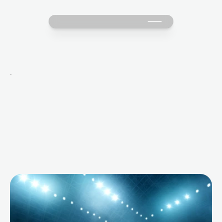
·
M
o
r
e
B
l
o
g
s
f
o
r
Y
o
u