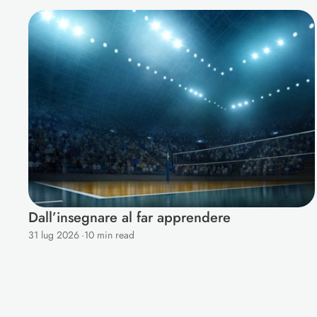
M
o
r
e
B
l
o
g
s
f
o
r
Y
o
u
Dall’insegnare al far apprendere
31 lug 2026
·
10 min read