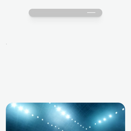
·
M
o
r
e
B
l
o
g
s
f
o
r
Y
o
u