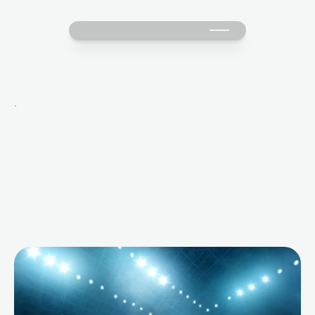
·
M
o
r
e
B
l
o
g
s
f
o
r
Y
o
u